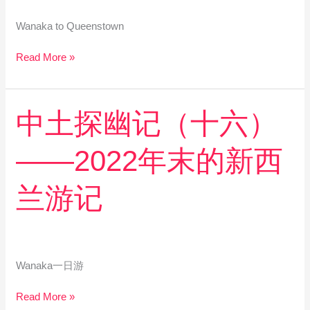
年
末
Wanaka to Queenstown
的
新
Read More »
西
兰
游
中
中土探幽记（十六）
记
土
探
——2022年末的新西
幽
记
（十
兰游记
六）
——
2022
年
末
Wanaka一日游
的
新
Read More »
西