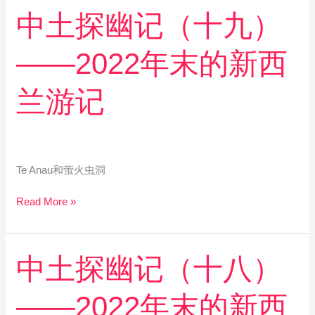
游
中
中土探幽记（十九）
记
土
探
——2022年末的新西
幽
记
（十
兰游记
九）
——
2022
年
末
Te Anau和萤火虫洞
的
新
Read More »
西
兰
游
中
中土探幽记（十八）
记
土
探
——2022年末的新西
幽