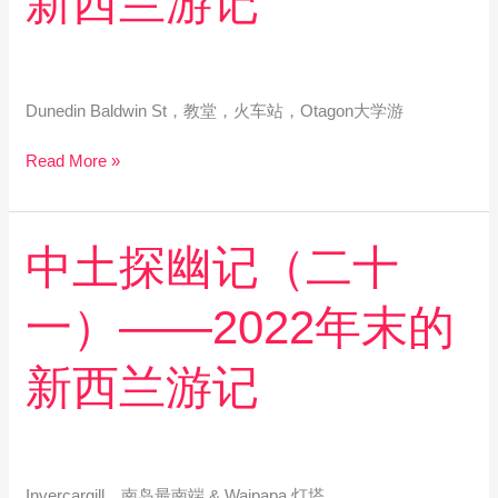
新西兰游记
十
二）
——
2022
年
Dunedin Baldwin St，教堂，火车站，Otagon大学游
末
的
Read More »
新
西
兰
中
中土探幽记（二十
游
土
记
探
一）——2022年末的
幽
记
（二
新西兰游记
十
一）
——
2022
年
Invercargill，南岛最南端 & Waipapa 灯塔