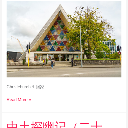
——
2022
年
末
的
新
西
兰
游
记
Christchurch & 回家
Read More »
中
中土探幽记（二十