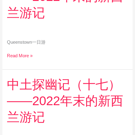
记
（十
兰游记
八）
——
2022
年
末
Queenstown一日游
的
新
Read More »
西
兰
游
中
中土探幽记（十七）
记
土
探
——2022年末的新西
幽
记
（十
兰游记
七）
——
2022