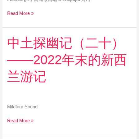
末
的
Read More »
新
西
兰
中
中土探幽记（二十）
游
土
记
探
——2022年末的新西
幽
记
（二
兰游记
十）
——
2022
年
末
Mildford Sound
的
新
Read More »
西
兰