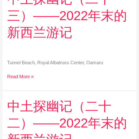
土
探
三）——2022年末的
幽
记
（二
新西兰游记
十
三）
——
2022
年
Tunnel Beach, Royal Albatross Center, Oamaru
末
的
Read More »
新
西
兰
中
中土探幽记（二十
游
土
记
探
二）——2022年末的
幽
记
（二