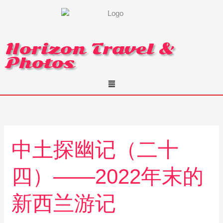
Skip
to
content
Horizon Travel &
Photos
Menu
中
中土探幽记（二十
土
探
四）——2022年末的
幽
记
（二
新西兰游记
十
四）