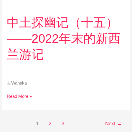
兰
游
中
中土探幽记（十五）
记
土
探
——2022年末的新西
幽
记
（十
兰游记
五）
——
2022
年
末
去Wanaka
的
新
Read More »
西
兰
游
记
1
2
3
Next
→