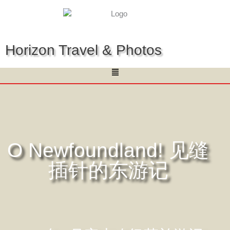
Horizon Travel & Photos
Menu
O Newfoundland! 见缝
插针的东游记