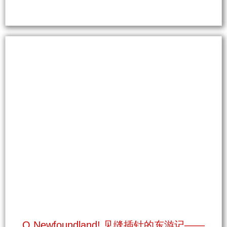
O Newfoundland! 见缝插针的东游记——