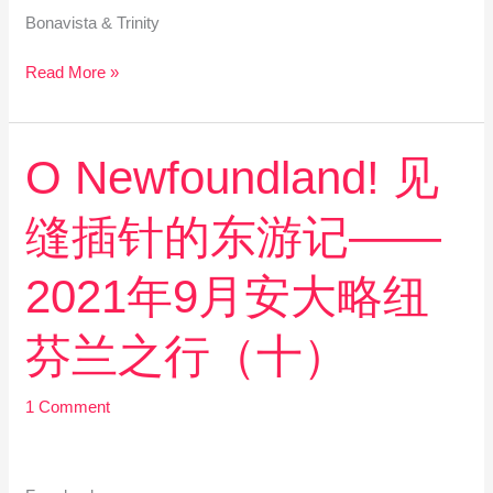
年
Bonavista & Trinity
9
月
Read More »
安
大
略
纽
O
O Newfoundland! 见
芬
Newfoundland!
兰
见
缝插针的东游记——
之
缝
行
插
（十
针
2021年9月安大略纽
一）
的
东
芬兰之行（十）
游
记
——
1 Comment
2021
年
9