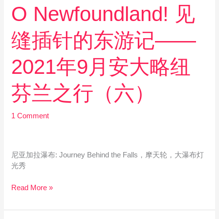
纽
O
O Newfoundland! 见
芬
Newfoundland!
兰
见
缝插针的东游记——
之
缝
行
插
（七）
针
2021年9月安大略纽
的
东
芬兰之行（六）
游
记
——
1 Comment
2021
年
9
尼亚加拉瀑布: Journey Behind the Falls，摩天轮，大瀑布灯
月
光秀
安
大
Read More »
略
纽
芬