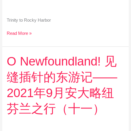
2021
年
9
Trinity to Rocky Harbor
月
安
Read More »
大
略
纽
芬
O
O Newfoundland! 见
兰
Newfoundland!
之
见
行
缝插针的东游记——
缝
（十
插
二）
针
2021年9月安大略纽
的
东
芬兰之行（十一）
游
记
——
2021