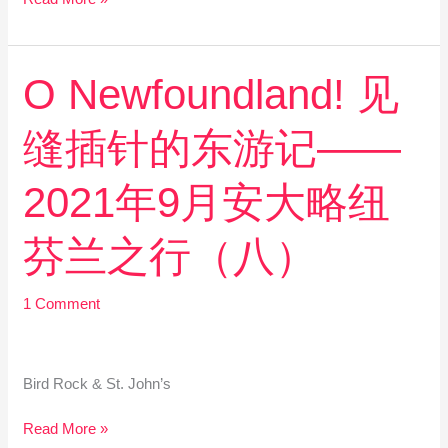
安
大
略
纽
O
O Newfoundland! 见
芬
Newfoundland!
兰
见
缝插针的东游记——
之
缝
行
插
（九）
针
2021年9月安大略纽
的
东
芬兰之行（八）
游
记
——
1 Comment
2021
年
9
Bird Rock & St. John’s
月
安
Read More »
大