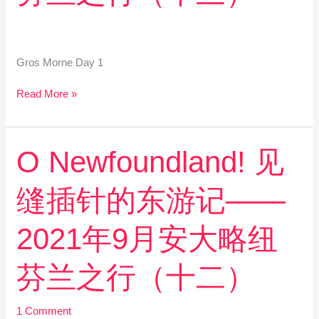
记
——
2021
年
Gros Morne Day 1
9
月
Read More »
安
大
略
纽
O
O Newfoundland! 见
芬
Newfoundland!
兰
见
缝插针的东游记——
之
缝
行
插
（十
针
2021年9月安大略纽
三）
的
东
芬兰之行（十二）
游
记
——
1 Comment