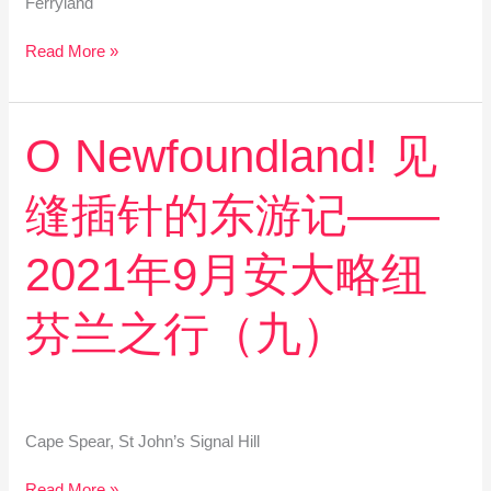
Ferryland
月
安
Read More »
大
略
纽
芬
O
O Newfoundland! 见
兰
Newfoundland!
之
见
行
缝插针的东游记——
缝
（十）
插
针
2021年9月安大略纽
的
东
芬兰之行（九）
游
记
——
2021
年
Cape Spear, St John’s Signal Hill
9
月
Read More »