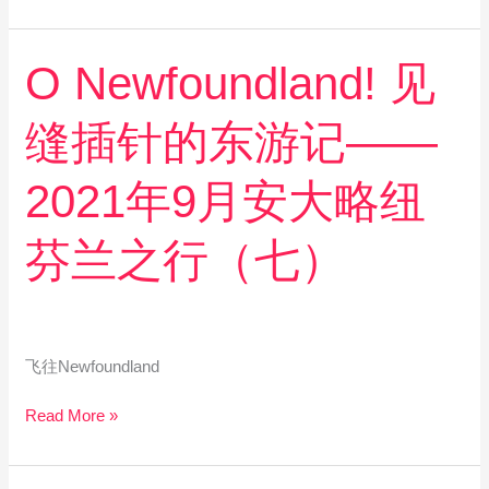
略
纽
芬
O
O Newfoundland! 见
兰
Newfoundland!
之
见
行
缝插针的东游记——
缝
（八）
插
针
2021年9月安大略纽
的
东
芬兰之行（七）
游
记
——
2021
年
飞往Newfoundland
9
月
Read More »
安
大
略