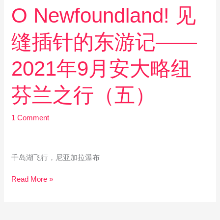
兰
O
O Newfoundland! 见
之
Newfoundland!
行
见
（六）
缝插针的东游记——
缝
插
针
2021年9月安大略纽
的
东
芬兰之行（五）
游
记
——
1 Comment
2021
年
9
千岛湖飞行，尼亚加拉瀑布
月
安
Read More »
大
略
纽
芬