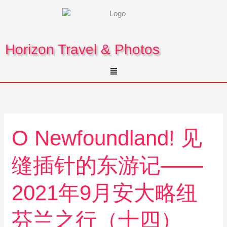
Skip
to
content
Horizon Travel & Photos
Menu
O
O Newfoundland! 见
Newfoundland!
见
缝插针的东游记——
缝
插
针
2021年9月安大略纽
的
东
芬兰之行（十四）
游