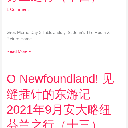
记
——
1 Comment
2021
年
9
Gros Morne Day 2 Tablelands， St John’s The Room &
月
Return Home
安
大
Read More »
略
纽
芬
兰
O
O Newfoundland! 见
之
Newfoundland!
行
见
（十
缝插针的东游记——
缝
四）
插
针
2021年9月安大略纽
的
东
芬兰之行（十三）
游