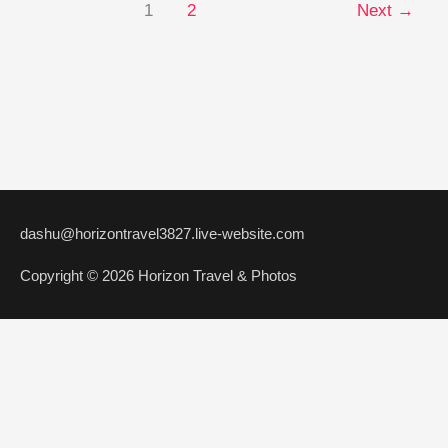
兰
1
2
Next
→
之
行
（五）
dashu@horizontravel3827.live-website.com
Copyright © 2026 Horizon Travel & Photos