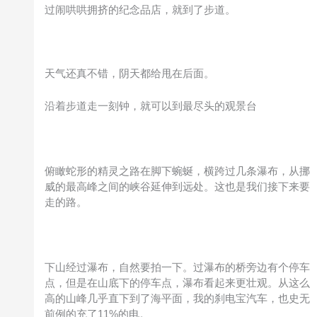
过闹哄哄拥挤的纪念品店，就到了步道。
天气还真不错，阴天都给甩在后面。
沿着步道走一刻钟，就可以到最尽头的观景台
俯瞰蛇形的精灵之路在脚下蜿蜒，横跨过几条瀑布，从挪
威的最高峰之间的峡谷延伸到远处。这也是我们接下来要
走的路。
下山经过瀑布，自然要拍一下。过瀑布的桥旁边有个停车
点，但是在山底下的停车点，瀑布看起来更壮观。从这么
高的山峰几乎直下到了海平面，我的刹电宝汽车，也史无
前例的充了11%的电。