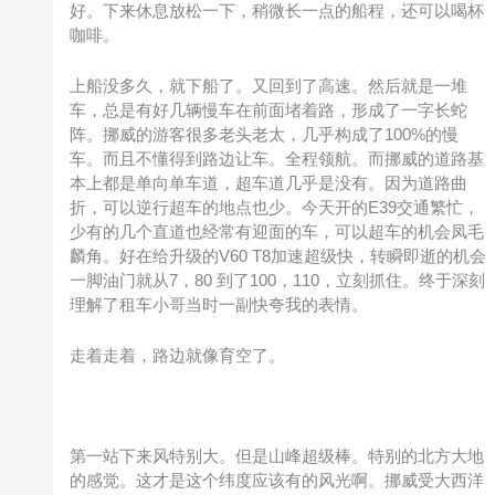
好。下来休息放松一下，稍微长一点的船程，还可以喝杯
咖啡。
上船没多久，就下船了。又回到了高速。然后就是一堆
车，总是有好几辆慢车在前面堵着路，形成了一字长蛇
阵。挪威的游客很多老头老太，几乎构成了100%的慢
车。而且不懂得到路边让车。全程领航。而挪威的道路基
本上都是单向单车道，超车道几乎是没有。因为道路曲
折，可以逆行超车的地点也少。今天开的E39交通繁忙，
少有的几个直道也经常有迎面的车，可以超车的机会凤毛
麟角。好在给升级的V60 T8加速超级快，转瞬即逝的机会
一脚油门就从7，80 到了100，110，立刻抓住。终于深刻
理解了租车小哥当时一副快夸我的表情。
走着走着，路边就像育空了。
第一站下来风特别大。但是山峰超级棒。特别的北方大地
的感觉。这才是这个纬度应该有的风光啊。挪威受大西洋