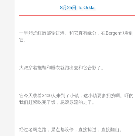
8月25日 To Orkla
一早烈焰红唇邮轮进港。和它真有缘分，在Bergen也看到
它。
大叔穿着拖鞋和睡衣就跑出去和它合影了。
它今天载着3400人来到了小镇，这小镇要多拥挤啊。吓的
我们赶紧吃完了饭，屁滚尿流的走了。
经过老鹰之路，景点都没停，直接掠过，直接翻山。