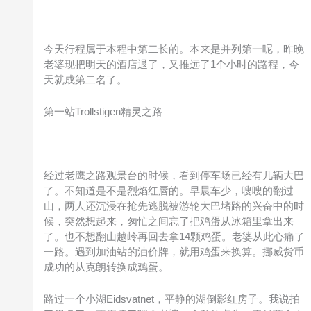
今天行程属于本程中第二长的。本来是并列第一呢，昨晚
老婆现把明天的酒店退了，又推远了1个小时的路程，今
天就成第二名了。
第一站Trollstigen精灵之路
经过老鹰之路观景台的时候，看到停车场已经有几辆大巴
了。不知道是不是烈焰红唇的。早晨车少，嗖嗖的翻过
山，两人还沉浸在抢先逃脱被游轮大巴堵路的兴奋中的时
候，突然想起来，匆忙之间忘了把鸡蛋从冰箱里拿出来
了。也不想翻山越岭再回去拿14颗鸡蛋。老婆从此心痛了
一路。遇到加油站的油价牌，就用鸡蛋来换算。挪威货币
成功的从克朗转换成鸡蛋。
路过一个小湖Eidsvatnet，平静的湖倒影红房子。我说拍