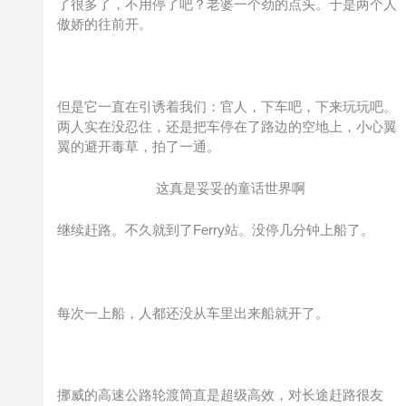
了很多了，不用停了吧？老婆一个劲的点头。于是两个人
傲娇的往前开。
但是它一直在引诱着我们：官人，下车吧，下来玩玩吧。
两人实在没忍住，还是把车停在了路边的空地上，小心翼
翼的避开毒草，拍了一通。
这真是妥妥的童话世界啊
继续赶路。不久就到了Ferry站。没停几分钟上船了。
每次一上船，人都还没从车里出来船就开了。
挪威的高速公路轮渡简直是超级高效，对长途赶路很友