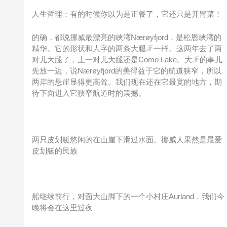
人生哲理：有的时候你以为是正餐了，它还只是开胃菜！
的确，都说挪威最漂亮的峡湾Nærøyfjord，是松恩峡湾的
精华。它的形状和人字的两条大腿🦵一样。这两年去了两
对儿大腿了，上一对儿大腿还是Como Lake。大🦵的事儿
先放一边，说Nærøyfjord的美得益于它的航道狭窄，所以
两岸的悬崖显得更高耸。我们现在还在它最宽的地方，期
待下面进入它狭窄航道时的震撼。
两只皮划艇悠闲的在山崖下滑过水面。挪威人果然是最爱
皮划艇的民族
船继续前行，对面大山脚下的一个小村庄Aurland，我们今
晚将会在这里过夜