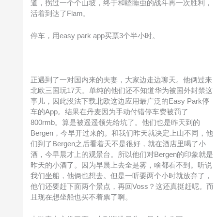
道，拐过一个个山坡，终于和瞌睡虫的战斗再一次胜利，
活着到达了Flam。
停车，用easy park app买票3个半小时。
正遇到了一对国内来的夫妻，大家边走边聊天。他俩过来
北欧三国玩17天。单纯的他们还不知道华为被国外封禁这
事儿，因此没法下载北欧这边应用最广泛的Easy Park停
车的App。结果在丹麦因为手动付错停车费被罚了
800rmb。算是被遥遥领先给坑了。他们也是昨天到的
Bergen，今早开过来的。和我们昨天就决定上山不同，他
们到了Bergen之后看着天不是很好，就在酒店里喝了小
酒，今早晨才上的观景台。所以他们对Bergen的印象就是
昨天的小酒了。因为早晨上去全是雾，啥都看不到。听说
我们坐船，他俩也想去。但是一听要两个小时就放弃了，
他们还要赶下面两个景点，再回Voss？这还真挺赶呢。而
且现在想坐船也买不着票了啊。