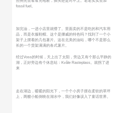
照例先去看看充电桩，插头还是对不上。老老实实去加
fossil fuel。
加完油，一进小店里就懵了。里面卖的不是吃的和汽车用
品，而是衣服鞋帽。这个是挪威的特色吗？找到了一个小
架子上摆着的几包薯片。这在北美的油站，哪个不是那么
长的一个货架满满的各式薯片。
经过Voss的时候，天上出了太阳，旁边又有个那么平静的
湖，正好旁边有个休息站：Kvåle Rasteplass。就拐了进
来
走在湖边，暖暖的阳光下，一个个小房子摆在柔软的草坪
上，两艘小船倒映在湖水中，我们好像误入了童话世界。