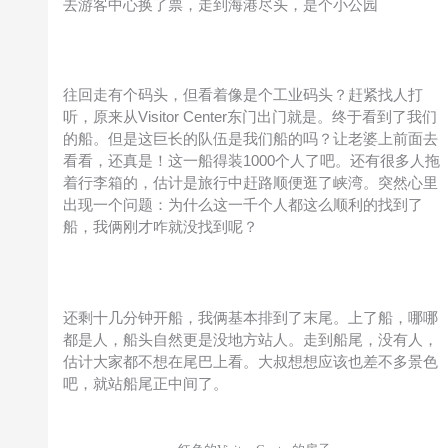
去游客中心换了票，走到海港尽头，是个小公园
往回走有个码头，但看着像是个工业码头？赶紧找人打
听，原来从Visitor Center东门出门就是。终于看到了我们
的船。但是这巨长的队伍是我们船的吗？让老婆上前面去
看看，还真是！这一船得装1000个人了吧。还有很多人拖
着行李箱的，估计是旅行中赶路顺便逛了峡湾。突然心里
出现一个问题：为什么这一千个人都这么顺利的找到了
船，我俩刚才咋就没找到呢？
还剩十几分钟开船，我俩基本排到了末尾。上了船，哪哪
都是人，船头自然更是没地方站人。走到船尾，没有人，
估计大家都不想在尾巴上看。大叔想想应该也差不多景色
吧，就站船尾正中间了。