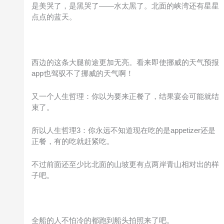
是美哭了，是黑哭了——水太黑了。北面的峡湾还有星星
点点的蓝天。
西边的这条大腿前途更加无亮。看来即使挪威的天气预报
app也驾驭不了挪威的天气啊！
又一个人生哲理：你以为要来正餐了，结果宴会可能就结
束了。
所以人生哲理3：你永远不知道现在吃的是appetizer还是
正餐，有的吃就赶紧吃。
不过前面还至少比北面的山坡更有点两岸青山相对出的样
子吧。
全船的人不怕冷的都跑到船头拍照来了吧。