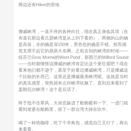
两边还有Hiker的营地
挪威峡湾，一直不停的各种向往，现在真正身临其境（在
布道石那边看吕瑟峡湾是从上到下看的）。两侧的山的确
是高耸，水的确是深150米，景色也的确是不错。然而感
觉支撑不起它的鼎鼎大名啊。之前去别的峡湾的时候——
纽芬兰Gros Morne的West Pond，新西兰的Milford Sound
——当时都憧憬说挪威的峡湾肯定比这个更壮观吧？现在
看来他们都不逊于，甚至于好看过挪威峡湾，只是挪威这
个比较的长而已。这里还是挪威最美峡湾呢。这就是当时
的真实感受，突然就有点对峡湾祛魅了。直到后来看到了
盖朗厄尔峡湾！这个是后话了。
终于抵不住寒风，大叔也躲进了船舱暖和一下。一进门就
看到老婆在船舱里，抓了一群台湾大婶在吹牛。
喝了一杯热咖啡，吃了个羊角包，感觉自己又行了，再出
来看看。