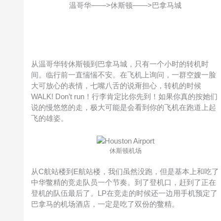
温哥华——>休斯顿——>巴拿马城
从温哥华转休斯顿到巴拿马城，只有一个小时的转机时
间。临行前一直惴惴不安。在飞机上询问，一群空嫂一脸
大可放心的表情，七嘴八舌的说甭担心，转机的时候
WALK! Don’t run！行李肯定比你先到！如果你真的按她们
说的慢悠悠的走，极大可能是会看到你的飞机在跑道上起
飞的雄姿。
休斯顿机场
从C航站楼到E航站楼，我们虽然没跑，但是基本上和吃了
中华鳖精的竞走队员一个节奏。到了登机口，赶到了正在
登机的队伍最后了。LP在竞走的时候还一边用手机预定了
巴拿马的机场酒店，一定是吃了双份的鳖精。