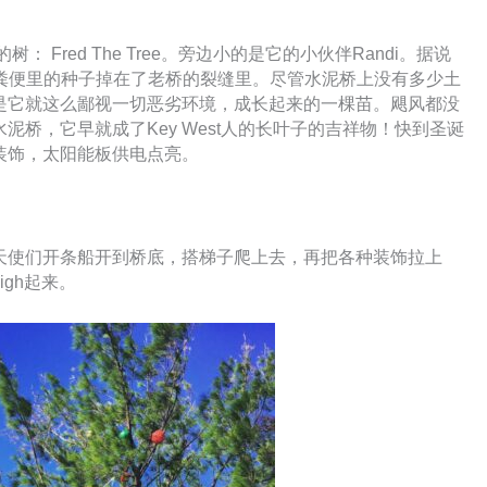
： Fred The Tree。旁边小的是它的小伙伴Randi。据说
鹰粪便里的种子掉在了老桥的裂缝里。尽管水泥桥上没有多少土
是它就这么鄙视一切恶劣环境，成长起来的一棵苗。飓风都没
桥，它早就成了Key West人的长叶子的吉祥物！快到圣诞
装饰，太阳能板供电点亮。
天使们开条船开到桥底，搭梯子爬上去，再把各种装饰拉上
gh起来。