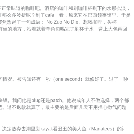
买杯正常味道的咖啡吧。酒店的咖啡和刷咖啡杯剩下的水那么淡，
那么多波折呢？到了cafe一看，原来它在巴西领事馆里。于是
起了一句成语： No Zuo No Die。想喝咖啡，买杯
也没有坐的地方，站着就着羊角包喝完了刷杯子水，背上大包再回
情况。被告知还有一秒（one second）就修好了。过了一秒
钱。我问他是plug还是patch。他说成年人不做选择，两个都
吧。退不退款就算了，最主要的是后面几天不用担心撒气问题
定放弃去湖里划kayak看丑丑的美人鱼（Manatees）的计