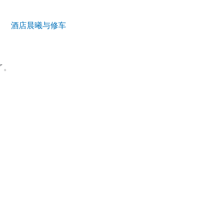
酒店晨曦与修车
了。