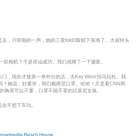
去，只听啪的一声，她的三星fold3脸朝下落地了。大叔转头
哪一款相机？于是搭讪成功。我们就聊了一下摄影。
，现在才接第一单外出的活，去Key West 拍马拉松。我
怕吗？她说：好紧张，我们戴两层口罩。哈哈！又是看CNN和
ch看到的胸罩可以不要，口罩不能不罩的比基尼女孩。
完全不想下车玩。
rgaritaville Beach House