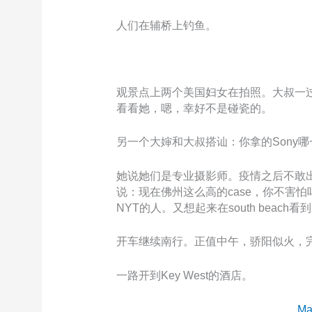
人们在辅桥上钓鱼。
观景点上两个美国妇女在拍照。大叔一过
看看她，嗯，幸好不是碰瓷的。
另一个大婶和大叔搭讪：你拿的Sony
她说她们是专业摄影师。疫情之后不敢出门
说：现在佛州这么高的case，你不害
NYT的人。又想起来在south bea
开车继续南行。正值中午，骄阳似火，
一路开到Key West的酒店。
Ma