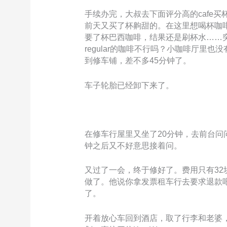
手续办完，大叔去下面评分高的cafe
前天又买了杯齁甜的。在这里想喝杯咖啡
要了杯巴西咖啡，结果还是刷杯水……突然想
regular的咖啡不行吗？小咖啡厅里
到修车铺，差不多45分钟了。
车子轮胎已经卸下来了。
在修车行屋里又坐了20分钟，去前台问问
钟之后又不好意思接着问。
又过了一会，终于修好了。费用只有32块
做了。他说你拿发票租车行去要求退款
了。
开着放心车回到酒店，取了行李和老婆，决